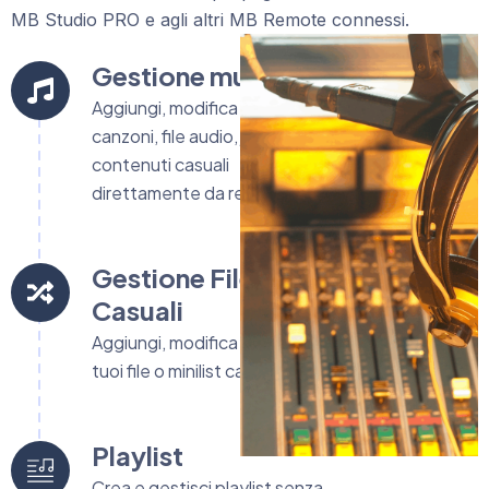
MB Studio PRO e agli altri MB Remote connessi.
Gestione musicale
Aggiungi, modifica o elimina
canzoni, file audio, jingles e
contenuti casuali
direttamente da remoto.
Gestione File
Casuali
Aggiungi, modifica o elimina i
tuoi file o minilist casuali
Playlist
Crea e gestisci playlist senza