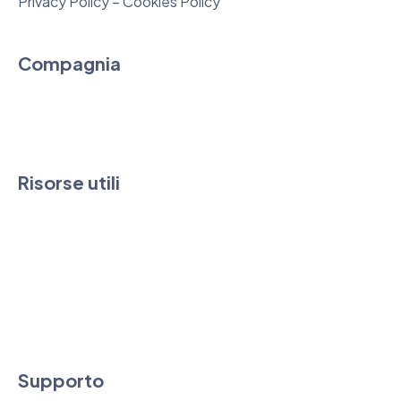
Privacy Policy – Cookies Policy
Compagnia
Chi siamo
Contatti
Risorse utili
FAQ & Guide
News
Downloads
Condizioni di vendita e SLA
Supporto