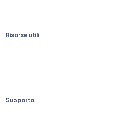
Chi siamo
Contatti
Risorse utili
FAQ & Guide
News
Downloads
Condizioni di vendita e SLA
Supporto
Assistenza tecnica e commerciale
Supporto Remoto